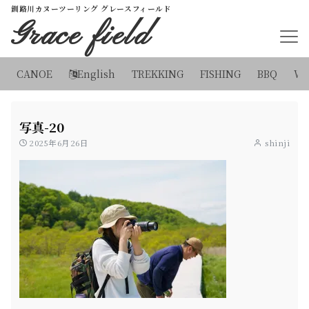
釧路川カヌーツーリング グレースフィールド
Grace field
CANOE
English
TREKKING
FISHING
BBQ
WI
写真-20
2025年6月26日
shinji