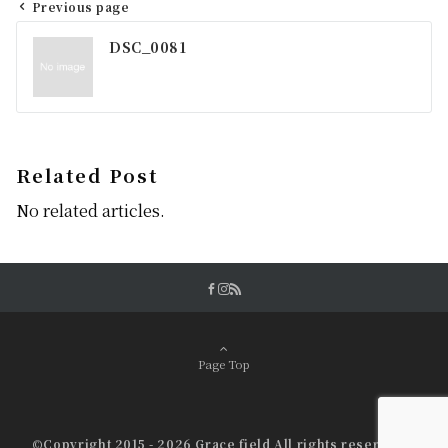
Previous page
投
DSC_0081
稿
ナ
ビ
ゲ
Related Post
ー
No related articles.
シ
ョ
ン
Page Top
©Copyright 2015 - 2026 Grace field All rights reserved.