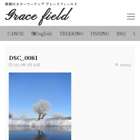
釧路川カヌーツーリング グレースフィールド
Grace field
CANOE
English
TREKKING
FISHING
BBQ
WI
DSC_0081
2023年3月10日
shinji