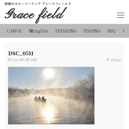
釧路川カヌーツーリング グレースフィールド
Grace field
CANOE
English
TREKKING
FISHING
BBQ
WI
DSC_0511
2023年3月10日
shinji