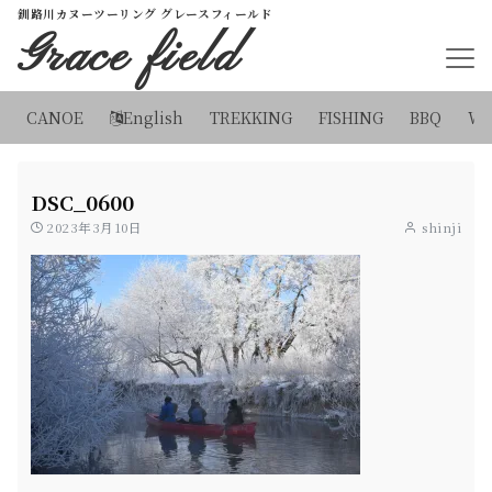
釧路川カヌーツーリング グレースフィールド
Grace field
CANOE
English
TREKKING
FISHING
BBQ
WI
DSC_0600
2023年3月10日
shinji