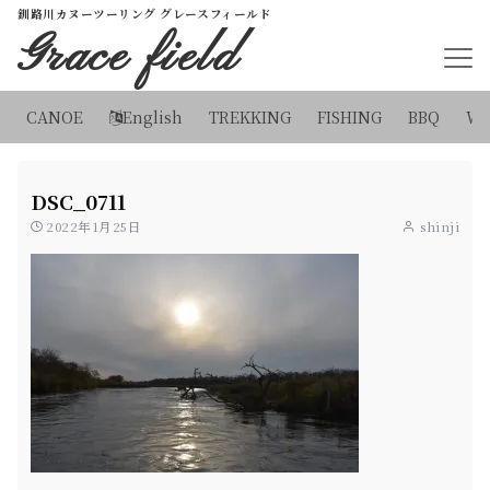
釧路川カヌーツーリング グレースフィールド
Grace field
CANOE
English
TREKKING
FISHING
BBQ
WI
DSC_0711
2022年1月25日
shinji