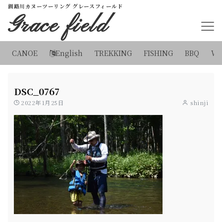
釧路川カヌーツーリング グレースフィールド
Grace field
CANOE
English
TREKKING
FISHING
BBQ
WI
DSC_0767
2022年1月25日
shinji