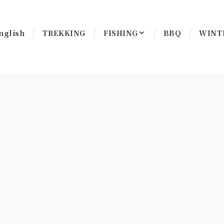
nglish
TREKKING
FISHING
BBQ
WINT