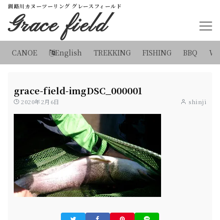
釧路川カヌーツーリング グレースフィールド
Grace field
CANOE
English
TREKKING
FISHING
BBQ
WI
grace-field-imgDSC_000001
2020年2月6日
shinji