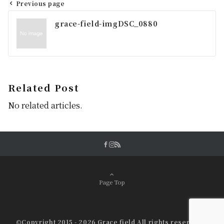
Previous page
投
grace-field-imgDSC_0880
稿
ナ
ビ
ゲ
Related Post
ー
No related articles.
シ
ョ
ン
Page Top
©Copyright 2015 - 2026 Grace field All rights reserved.