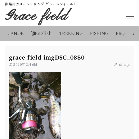
釧路川カヌーツーリング グレースフィールド
Grace field
CANOE
English
TREKKING
FISHING
BBQ
WI
grace-field-imgDSC_0880
2020年2月6日
shinji