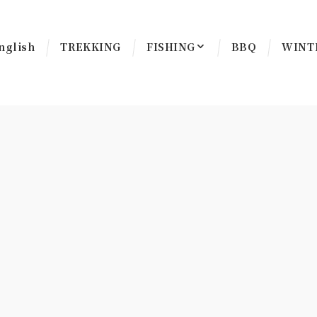
nglish
TREKKING
FISHING
BBQ
WINT