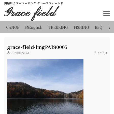
釧路川カヌーツーリング グレースフィールド
Grace field
CANOE
English
TREKKING
FISHING
BBQ
WI
grace-field-imgPA180005
2020年2月6日
shinji