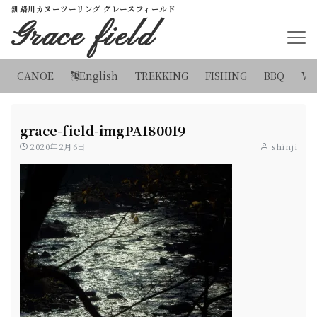
釧路川カヌーツーリング グレースフィールド
Grace field
CANOE
English
TREKKING
FISHING
BBQ
WI
grace-field-imgPA180019
2020年2月6日
shinji