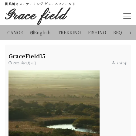
釧路川カヌーツーリング グレースフィールド
Grace field
CANOE
English
TREKKING
FISHING
BBQ
WI
GraceField15
2020年2月6日
shinji