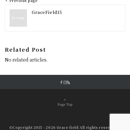
Previous page
投
GraceField15
稿
ナ
ビ
ゲ
Related Post
ー
No related articles.
シ
ョ
ン
Page Top
©Copyright 2015 - 2026 Grace field All rights reserved.