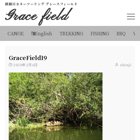
釧路川カヌーツーリング グレースフィールド
Grace field
CANOE
English
TREKKING
FISHING
BBQ
WI
GraceField19
2020年2月6日
shinji