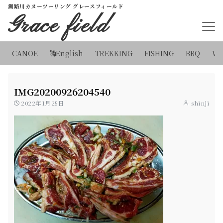
釧路川カヌーツーリング グレースフィールド
Grace field
CANOE
English
TREKKING
FISHING
BBQ
WI
IMG20200926204540
2022年1月25日
shinji