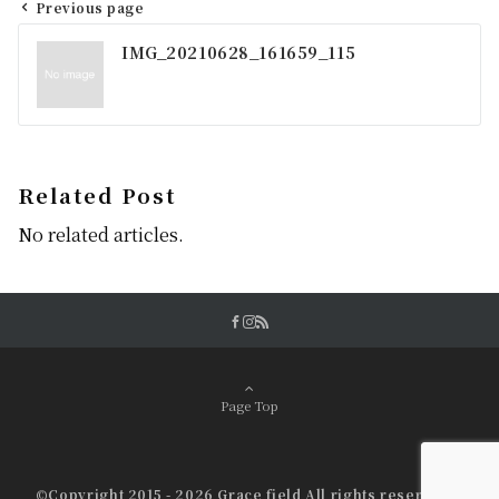
Previous page
投
IMG_20210628_161659_115
稿
ナ
ビ
ゲ
Related Post
ー
No related articles.
シ
ョ
ン
Page Top
©Copyright 2015 - 2026 Grace field All rights reserved.