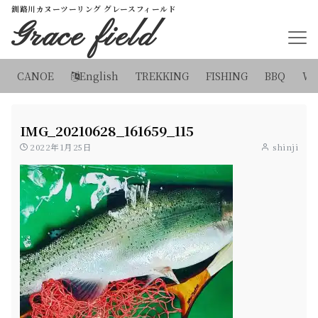
釧路川カヌーツーリング グレースフィールド
Grace field
CANOE
English
TREKKING
FISHING
BBQ
WI
IMG_20210628_161659_115
2022年1月25日
shinji