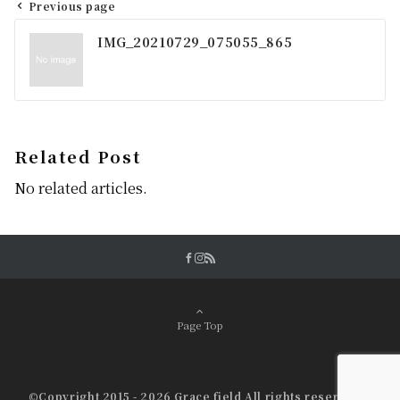
Previous page
投
IMG_20210729_075055_865
稿
ナ
ビ
ゲ
Related Post
ー
No related articles.
シ
ョ
ン
Page Top
©Copyright 2015 - 2026 Grace field All rights reserved.