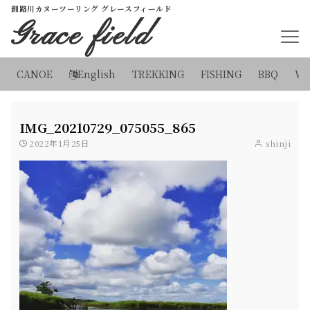
釧路川カヌーツーリング グレースフィールド
Grace field
CANOE
English
TREKKING
FISHING
BBQ
WI
IMG_20210729_075055_865
2022年1月25日
shinji