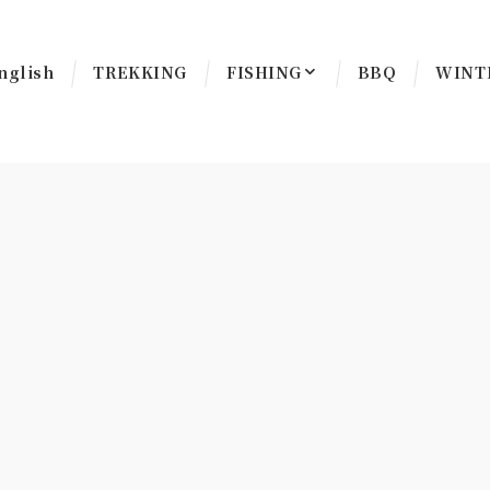
nglish
TREKKING
FISHING
BBQ
WINT