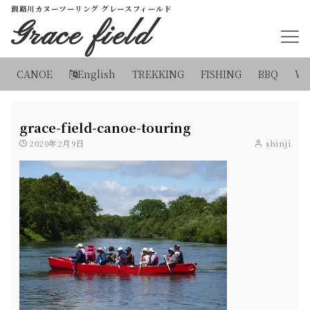
釧路川カヌーツーリング グレースフィールド
Grace field
CANOE
English
TREKKING
FISHING
BBQ
WI
grace-field-canoe-touring
2020年2月9日
shinji