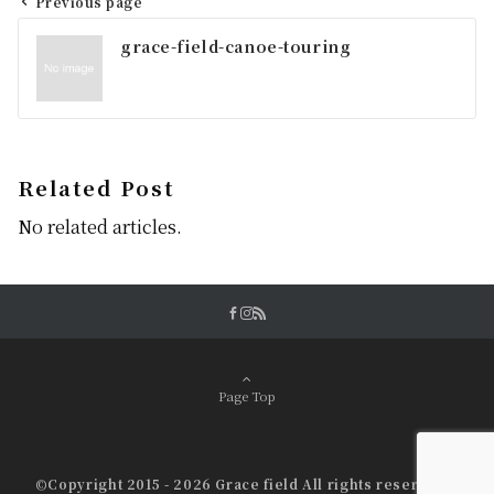
Previous page
投
grace-field-canoe-touring
稿
ナ
ビ
ゲ
Related Post
ー
No related articles.
シ
ョ
ン
Page Top
©Copyright 2015 - 2026 Grace field All rights reserved.