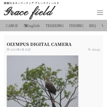
釧路川カヌーツーリング グレースフィールド
Grace field
CANOE
English
TREKKING
FISHING
BBQ
WI
OLYMPUS DIGITAL CAMERA
2022年1月25日
shinji