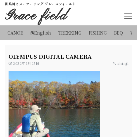
釧路川カヌーツーリング グレースフィールド
Grace field
CANOE
English
TREKKING
FISHING
BBQ
WI
OLYMPUS DIGITAL CAMERA
2022年1月25日
shinji