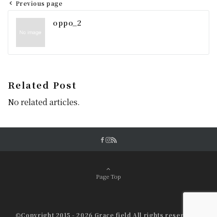
Previous page
投
oppo_2
稿
ナ
ビ
ゲ
Related Post
ー
No related articles.
シ
ョ
ン
Page Top
©Copyright 2015 - 2026 Grace field All rights reserved.