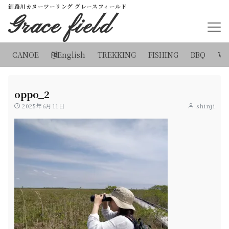
釧路川カヌーツーリング グレースフィールド
Grace field
CANOE
English
TREKKING
FISHING
BBQ
WI
oppo_2
2025年6月11日
shinji